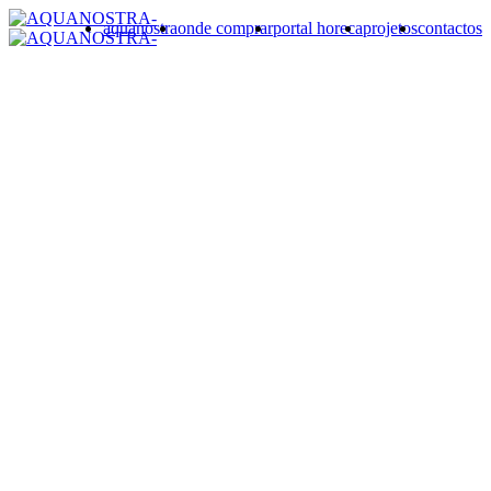
aquanostra
onde comprar
portal horeca
projetos
contactos