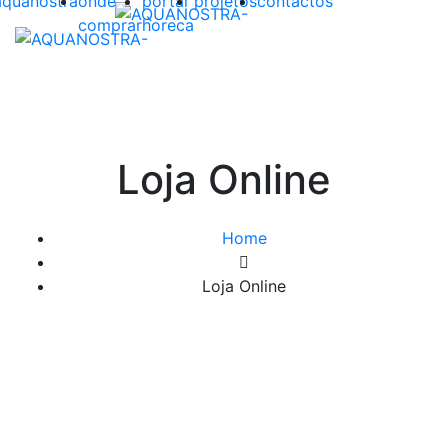
aquanostra
onde
portal
projetos
contactos
comprar
horeca
Loja Online
Home
Loja Online