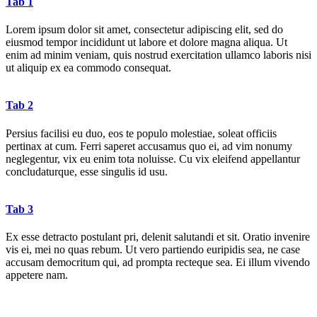
Tab 1
Lorem ipsum dolor sit amet, consectetur adipiscing elit, sed do
eiusmod tempor incididunt ut labore et dolore magna aliqua. Ut
enim ad minim veniam, quis nostrud exercitation ullamco laboris nisi
ut aliquip ex ea commodo consequat.
Tab 2
Persius facilisi eu duo, eos te populo molestiae, soleat officiis
pertinax at cum. Ferri saperet accusamus quo ei, ad vim nonumy
neglegentur, vix eu enim tota noluisse. Cu vix eleifend appellantur
concludaturque, esse singulis id usu.
Tab 3
Ex esse detracto postulant pri, delenit salutandi et sit. Oratio invenire
vis ei, mei no quas rebum. Ut vero partiendo euripidis sea, ne case
accusam democritum qui, ad prompta recteque sea. Ei illum vivendo
appetere nam.