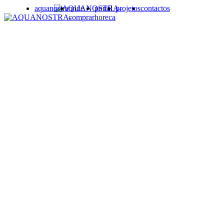
aquanostra
onde
portal
projetos
contactos
comprar
horeca