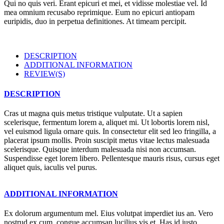
Qui no quis veri. Erant epicuri et mei, et vidisse molestiae vel. Id
mea omnium recusabo reprimique. Eum no epicuri antiopam
euripidis, duo in perpetua definitiones. At timeam percipit.
DESCRIPTION
ADDITIONAL INFORMATION
REVIEW(S)
DESCRIPTION
Cras ut magna quis metus tristique vulputate. Ut a sapien
scelerisque, fermentum lorem a, aliquet mi. Ut lobortis lorem nisl,
vel euismod ligula ornare quis. In consectetur elit sed leo fringilla, a
placerat ipsum mollis. Proin suscipit metus vitae lectus malesuada
scelerisque. Quisque interdum malesuada nisi non accumsan.
Suspendisse eget lorem libero. Pellentesque mauris risus, cursus eget
aliquet quis, iaculis vel purus.
ADDITIONAL INFORMATION
Ex dolorum argumentum mel. Eius volutpat imperdiet ius an. Vero
nostrud ex cum, congue accumsan lucilius vis et. Has id iusto