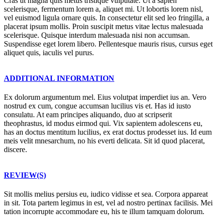
Cras ut magna quis metus tristique vulputate. Ut a sapien
scelerisque, fermentum lorem a, aliquet mi. Ut lobortis lorem nisl,
vel euismod ligula ornare quis. In consectetur elit sed leo fringilla, a
placerat ipsum mollis. Proin suscipit metus vitae lectus malesuada
scelerisque. Quisque interdum malesuada nisi non accumsan.
Suspendisse eget lorem libero. Pellentesque mauris risus, cursus eget
aliquet quis, iaculis vel purus.
ADDITIONAL INFORMATION
Ex dolorum argumentum mel. Eius volutpat imperdiet ius an. Vero
nostrud ex cum, congue accumsan lucilius vis et. Has id iusto
consulatu. At eam principes aliquando, duo at scripserit
theophrastus, id modus eirmod qui. Vix sapientem adolescens eu,
has an doctus mentitum lucilius, ex erat doctus prodesset ius. Id eum
meis velit mnesarchum, no his everti delicata. Sit id quod placerat,
discere.
REVIEW(S)
Sit mollis melius persius eu, iudico vidisse et sea. Corpora appareat
in sit. Tota partem legimus in est, vel ad nostro pertinax facilisis. Mei
tation incorrupte accommodare eu, his te illum tamquam dolorum.