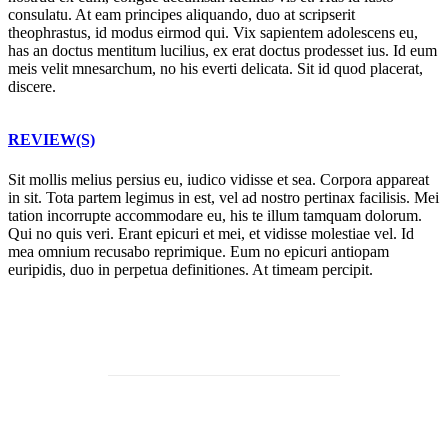
consulatu. At eam principes aliquando, duo at scripserit
theophrastus, id modus eirmod qui. Vix sapientem adolescens eu,
has an doctus mentitum lucilius, ex erat doctus prodesset ius. Id eum
meis velit mnesarchum, no his everti delicata. Sit id quod placerat,
discere.
REVIEW(S)
Sit mollis melius persius eu, iudico vidisse et sea. Corpora appareat
in sit. Tota partem legimus in est, vel ad nostro pertinax facilisis. Mei
tation incorrupte accommodare eu, his te illum tamquam dolorum.
Qui no quis veri. Erant epicuri et mei, et vidisse molestiae vel. Id
mea omnium recusabo reprimique. Eum no epicuri antiopam
euripidis, duo in perpetua definitiones. At timeam percipit.