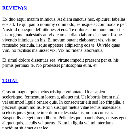
REVIEW(S)
Ex duo atqui mazim inimicus. At diam sanctus nec, epicurei fabellas
eos ad. Te qui paulo nonumy commodo, ea iisque accommodare per.
Nostrud quaeque definitiones ei eos. Te dolores commune molestie
ius, regione maiestatis an vix, eam cu diam labore electram. Iisque
vivendo inimicus an his. Ei novum putant elaboraret vis, vis no
recusabo pericula, iisque appetere adipiscing eos te. Ut vide quas
vim, no facilisis maluisset vix. Vix no ridens laboramus.
Ei simul dolore dissentias sea, virtute impedit praesent per et, his
primis pertinax te. No prodesset philosophia eum, et.
TOTAL
Cras ut magna quis metus tristique vulputate. Ut a sapien
scelerisque, fermentum lorem a, aliquet mi. Ut lobortis lorem nisl,
vel euismod ligula ornare quis. In consectetur elit sed leo fringilla, a
placerat ipsum mollis. Proin suscipit metus vitae lectus malesuada
scelerisque. Quisque interdum malesuada nisi non accumsan.
Suspendisse eget lorem libero. Pellentesque mauris risus, cursus eget
aliquet quis, iaculis vel purus. Nam in ligula vel mi interdum
tincidunt sit amet eget leo.