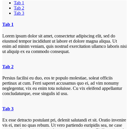
Tab 1
Tab 2
Tab 3
Tab 1
Lorem ipsum dolor sit amet, consectetur adipiscing elit, sed do
eiusmod tempor incididunt ut labore et dolore magna aliqua. Ut
enim ad minim veniam, quis nostrud exercitation ullamco laboris nisi
ut aliquip ex ea commodo consequat.
Tab 2
Persius facilisi eu duo, eos te populo molestiae, soleat officiis
pertinax at cum. Ferri saperet accusamus quo ei, ad vim nonumy
neglegentur, vix eu enim tota noluisse. Cu vix eleifend appellantur
concludaturque, esse singulis id usu.
Tab 3
Ex esse detracto postulant pri, delenit salutandi et sit. Oratio invenire
vis ei, mei no quas rebum. Ut vero partiendo euripidis sea, ne case