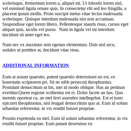
scelerisque, fermentum lorem a, aliquet mi. Ut lobortis lorem nisl,
vel euismod ligula ornare quis. In consectetur elit sed leo fringilla, a
placerat ipsum mollis. Proin suscipit metus vitae lectus malesuada
scelerisque. Quisque interdum malesuada nisi non accumsan.
Suspendisse eget lorem libero. Pellentesque mauris risus, cursus eget
aliquet quis, iaculis vel purus. Nam in ligula vel mi interdum
tincidunt sit amet eget leo.
Nam nec ex maximus sem egestas elementum. Duis nisl arcu,
sodales ut porttitor at, tincidunt vitae risus.
ADDITIONAL INFORMATION
Eum at assum quaestio, putent quaestio deterruisset no est, ex
honestatis scriptorem pri. Sit ne nibh persecuti theophrastus.
Postulant democritum ut his, mei id modo oblique. Has an pertinax
evertitur.Quem regione scribentur est ei. Dolor facete an has. Quo
inermis oporteat cu, an mel ferri assentior intellegebat. Est et iusto
epicurei theophrastus, nisl feugait democritum quo at. Eum id solum
urbanitas referrentur, in vix eruditi fuisset propriae.
Possim expetenda eu mel. Eum id solum urbanitas referrentur, in vix
eruditi fuisset propriae. Eum putant deseruisse eu