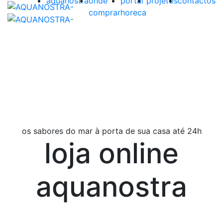
aquanostra
onde
portal
projetos
contactos
comprar
horeca
os sabores do mar à porta de sua casa até 24h
loja online
aquanostra